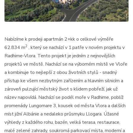
Nabízíme k prodeji apartmán 2+kk o celkové výměře
2
62.834 m
, který se nachází v 1.patře v novém projektu v
Radhime-Vlora. Tento projekt je jedním z nejnovějších
projektů ve městě. Nachází se na výborném místě ve Vloře
a kombinuje to nejlepší z obou životních stylů - snadný
přístup ke všem nezbytným zařízením a hlavním silnicím a
zároveň pulzující městský život s klidem pobřeží, jak už
název napovídá. Nachází se podél moře v Radhime, poblíž
promenády Lungomare 3, kousek od města Vlora a dalších
míst jižní Albánie a nedaleko průsmyku Llogara. Úžasné
výhledy z každého rohu, bazén, velká terasa, restaurace,
malé zelené zahrady, soukromá parkovací místa, moderní a