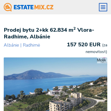
2
Prodej bytu 2+kk 62.834 m
Vlora-
Radhime, Albánie
157 520 EUR
Albánie | Radhimë
(za
nemovitost)