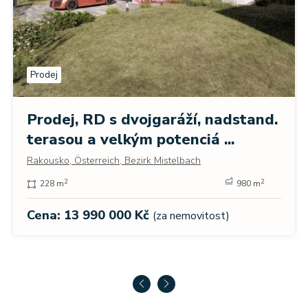
Prodej
Prodej, RD s dvojgaráží, nadstand.
terasou a velkým potenciá ...
Rakousko, Österreich, Bezirk Mistelbach
2
2
228 m
980 m
Cena: 13 990 000 Kč
(za nemovitost)