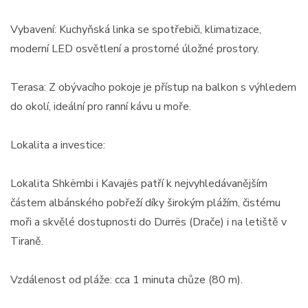
Vybavení: Kuchyňská linka se spotřebiči, klimatizace,
moderní LED osvětlení a prostorné úložné prostory.
Terasa: Z obývacího pokoje je přístup na balkon s výhledem
do okolí, ideální pro ranní kávu u moře.
Lokalita a investice:
Lokalita Shkëmbi i Kavajës patří k nejvyhledávanějším
částem albánského pobřeží díky širokým plážím, čistému
moři a skvělé dostupnosti do Durrës (Drače) i na letiště v
Tiraně.
Vzdálenost od pláže: cca 1 minuta chůze (80 m).