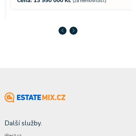
Cena: 13 990 000 Kč
(za nemovitost)
Další služby
.
iRest.cz