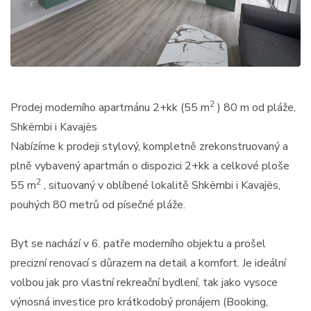
2
Prodej moderního apartmánu 2+kk (55 m
) 80 m od pláže,
Shkëmbi i Kavajës
Nabízíme k prodeji stylový, kompletně zrekonstruovaný a
plně vybavený apartmán o dispozici 2+kk a celkové ploše
2
55 m
, situovaný v oblíbené lokalitě Shkëmbi i Kavajës,
pouhých 80 metrů od písečné pláže.
Byt se nachází v 6. patře moderního objektu a prošel
precizní renovací s důrazem na detail a komfort. Je ideální
volbou jak pro vlastní rekreační bydlení, tak jako vysoce
výnosná investice pro krátkodobý pronájem (Booking,