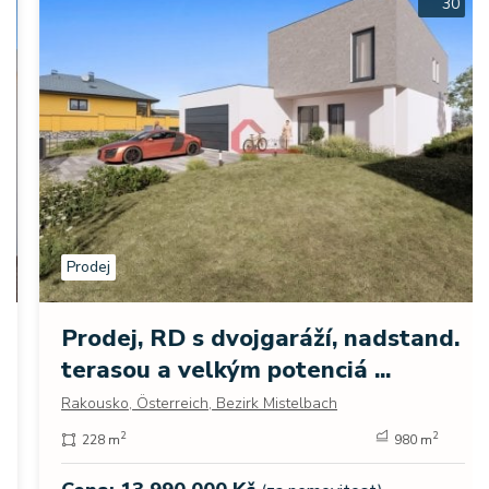
30
Prodej
Prodej, RD s dvojgaráží, nadstand.
terasou a velkým potenciá ...
Rakousko, Österreich, Bezirk Mistelbach
2
2
228 m
980 m