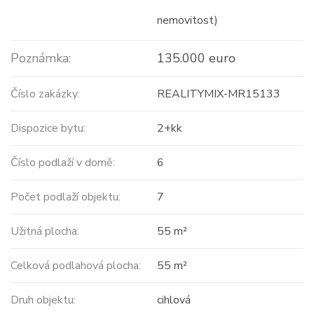
nemovitost)
Poznámka:
135.000 euro
Číslo zakázky:
REALITYMIX-MR15133
Dispozice bytu:
2+kk
Číslo podlaží v domě:
6
Počet podlaží objektu:
7
Užitná plocha:
55 m²
Celková podlahová plocha:
55 m²
Druh objektu:
cihlová