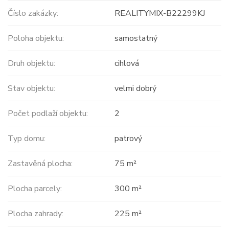
Číslo zakázky:
REALITYMIX-B22299KJ
Poloha objektu:
samostatný
Druh objektu:
cihlová
Stav objektu:
velmi dobrý
Počet podlaží objektu:
2
Typ domu:
patrový
Zastavěná plocha:
75 m²
Plocha parcely:
300 m²
Plocha zahrady:
225 m²