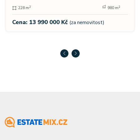
2
2
228 m
980 m
Cena: 13 990 000 Kč
(za nemovitost)