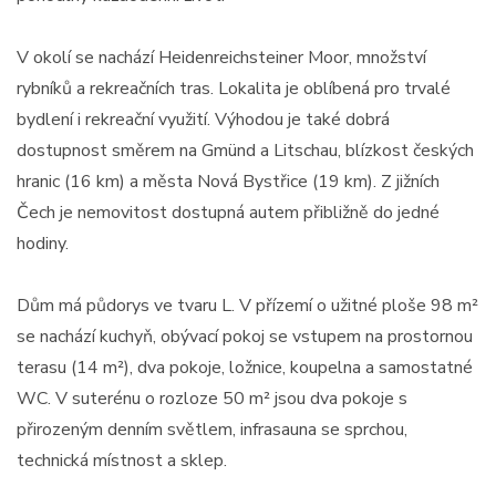
V okolí se nachází Heidenreichsteiner Moor, množství
rybníků a rekreačních tras. Lokalita je oblíbená pro trvalé
bydlení i rekreační využití. Výhodou je také dobrá
dostupnost směrem na Gmünd a Litschau, blízkost českých
hranic (16 km) a města Nová Bystřice (19 km). Z jižních
Čech je nemovitost dostupná autem přibližně do jedné
hodiny.
Dům má půdorys ve tvaru L. V přízemí o užitné ploše 98 m²
se nachází kuchyň, obývací pokoj se vstupem na prostornou
terasu (14 m²), dva pokoje, ložnice, koupelna a samostatné
WC. V suterénu o rozloze 50 m² jsou dva pokoje s
přirozeným denním světlem, infrasauna se sprchou,
technická místnost a sklep.