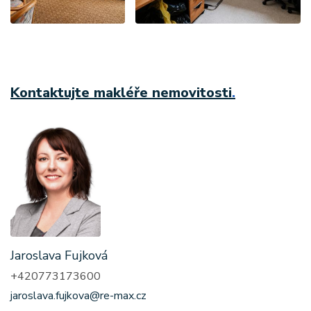
Kontaktujte makléře nemovitosti
.
Jaroslava Fujková
+420773173600
jaroslava.fujkova@re-max.cz