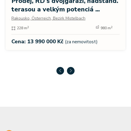
Prodej, RD s dvojgaráží, nadstand.
terasou a velkým potenciá ...
Rakousko, Österreich, Bezirk Mistelbach
2
2
228 m
980 m
Cena: 13 990 000 Kč
(za nemovitost)