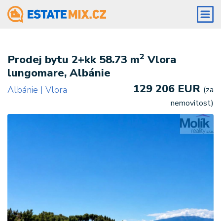
2
Prodej bytu 2+kk 58.73 m
Vlora
lungomare, Albánie
129 206 EUR
Albánie | Vlora
(za
nemovitost)