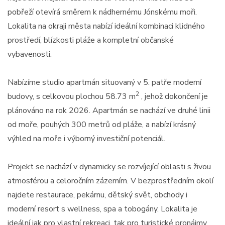
pobřeží otevírá směrem k nádhernému Jónskému moři.
Lokalita na okraji města nabízí ideální kombinaci klidného
prostředí, blízkosti pláže a kompletní občanské
vybavenosti.
Nabízíme studio apartmán situovaný v 5. patře moderní
2
budovy, s celkovou plochou 58.73 m
, jehož dokončení je
plánováno na rok 2026. Apartmán se nachází ve druhé linii
od moře, pouhých 300 metrů od pláže, a nabízí krásný
výhled na moře i výborný investiční potenciál.
Projekt se nachází v dynamicky se rozvíjející oblasti s živou
atmosférou a celoročním zázemím. V bezprostředním okolí
najdete restaurace, pekárnu, dětský svět, obchody i
moderní resort s wellness, spa a tobogány. Lokalita je
ideální jak pro vlastní rekreaci, tak pro turistické pronájmy