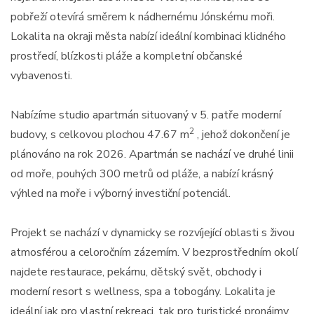
pobřeží otevírá směrem k nádhernému Jónskému moři.
Lokalita na okraji města nabízí ideální kombinaci klidného
prostředí, blízkosti pláže a kompletní občanské
vybavenosti.
Nabízíme studio apartmán situovaný v 5. patře moderní
2
budovy, s celkovou plochou 47.67 m
, jehož dokončení je
plánováno na rok 2026. Apartmán se nachází ve druhé linii
od moře, pouhých 300 metrů od pláže, a nabízí krásný
výhled na moře i výborný investiční potenciál.
Projekt se nachází v dynamicky se rozvíjející oblasti s živou
atmosférou a celoročním zázemím. V bezprostředním okolí
najdete restaurace, pekárnu, dětský svět, obchody i
moderní resort s wellness, spa a tobogány. Lokalita je
ideální jak pro vlastní rekreaci, tak pro turistické pronájmy