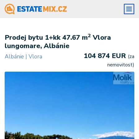
2
Prodej bytu 1+kk 47.67 m
Vlora
lungomare, Albánie
104 874 EUR
Albánie | Vlora
(za
nemovitost)