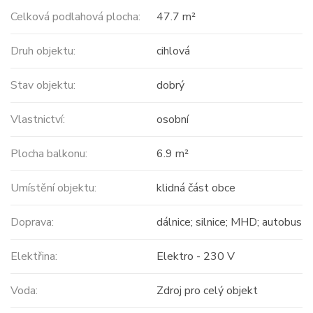
Celková podlahová plocha:
47.7 m²
Druh objektu:
cihlová
Stav objektu:
dobrý
Vlastnictví:
osobní
Plocha balkonu:
6.9 m²
Umístění objektu:
klidná část obce
Doprava:
dálnice; silnice; MHD; autobus
Elektřina:
Elektro - 230 V
Voda:
Zdroj pro celý objekt