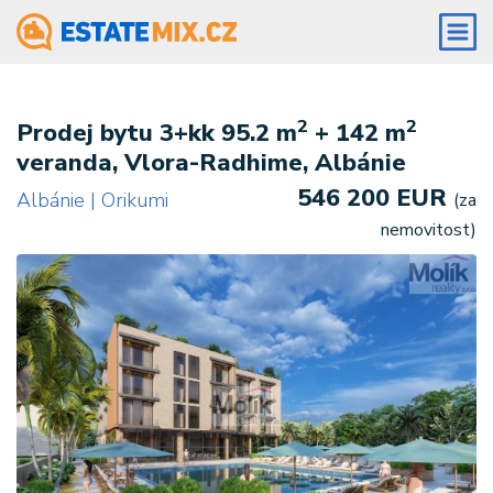
2
2
Prodej bytu 3+kk 95.2 m
+ 142 m
veranda, Vlora-Radhime, Albánie
546 200 EUR
Albánie | Orikumi
(za
nemovitost)