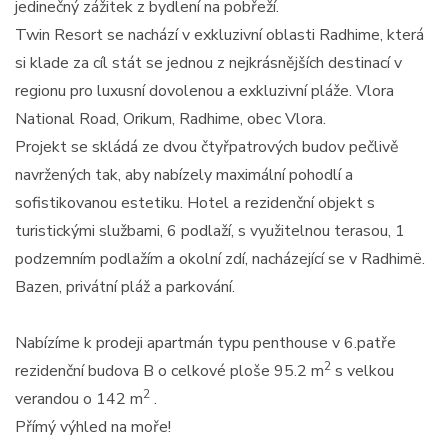
jedinečný zážitek z bydlení na pobřeží.
Twin Resort se nachází v exkluzivní oblasti Radhime, která
si klade za cíl stát se jednou z nejkrásnějších destinací v
regionu pro luxusní dovolenou a exkluzivní pláže. Vlora
National Road, Orikum, Radhime, obec Vlora.
Projekt se skládá ze dvou čtyřpatrových budov pečlivě
navržených tak, aby nabízely maximální pohodlí a
sofistikovanou estetiku. Hotel a rezidenční objekt s
turistickými službami, 6 podlaží, s využitelnou terasou, 1
podzemním podlažím a okolní zdí, nacházející se v Radhimë.
Bazen, privátní pláž a parkování.
Nabízíme k prodeji apartmán typu penthouse v 6.patře
2
rezidenční budova B o celkové ploše 95.2 m
s velkou
2
verandou o 142 m
.
Přímý výhled na moře!