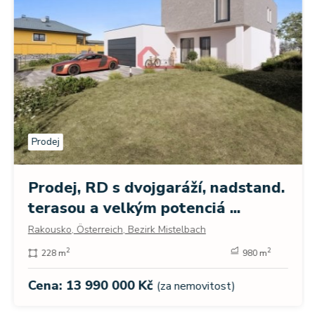
Prodej
Prodej, RD s dvojgaráží, nadstand.
terasou a velkým potenciá ...
Rakousko, Österreich, Bezirk Mistelbach
2
2
228 m
980 m
Cena: 13 990 000 Kč
(za nemovitost)