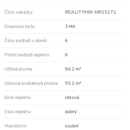
Číslo zakázky:
REALITYMIX-MR15172
Dispozice bytu:
3+kk
Číslo podlaží v domě:
6
Počet podlaží objektu:
6
Užitná plocha:
84.2 m²
Celková podlahová plocha:
95.2 m²
Druh objektu:
cihlová
Stav objektu:
dobrý
Vlastnictví:
osobní