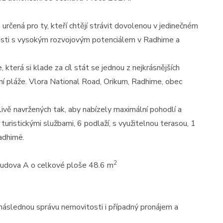
e určená pro ty, kteří chtějí strávit dovolenou v jedinečném
lasti s vysokým rozvojovým potenciálem v Radhime a
která si klade za cíl stát se jednou z nejkrásnějších
vní pláže. Vlora National Road, Orikum, Radhime, obec
ivě navržených tak, aby nabízely maximální pohodlí a
turistickými službami, 6 podlaží, s využitelnou terasou, 1
adhimë.
2
 budova A o celkové ploše 48.6 m
, následnou správu nemovitosti i případný pronájem a