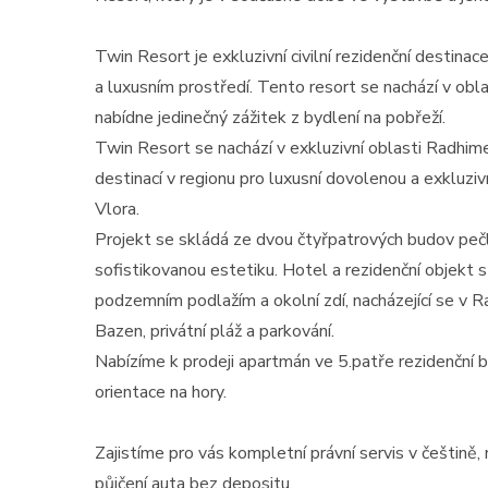
Twin Resort je exkluzivní civilní rezidenční destinac
a luxusním prostředí. Tento resort se nachází v ob
nabídne jedinečný zážitek z bydlení na pobřeží.
Twin Resort se nachází v exkluzivní oblasti Radhime, 
destinací v regionu pro luxusní dovolenou a exkluzi
Vlora.
Projekt se skládá ze dvou čtyřpatrových budov pečl
sofistikovanou estetiku. Hotel a rezidenční objekt s 
podzemním podlažím a okolní zdí, nacházející se v R
Bazen, privátní pláž a parkování.
Nabízíme k prodeji apartmán ve 5.patře rezidenční
orientace na hory.
Zajistíme pro vás kompletní právní servis v češtině
půjčení auta bez depositu.