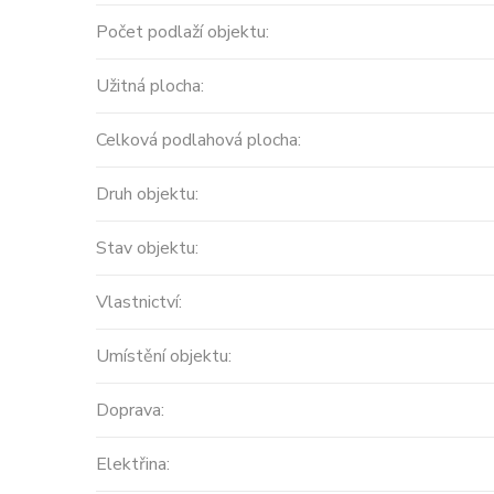
Počet podlaží objektu:
Užitná plocha:
Celková podlahová plocha:
Druh objektu:
Prodej
Stav objektu:
Výjimečný, samostatný 
Vlastnictví:
v centru Záhřeba ...
Umístění objektu:
Chorvatsko, Záhřeb
2
255 m
12
Doprava:
Cena: 780 000 EUR
(za nemovito
Elektřina: