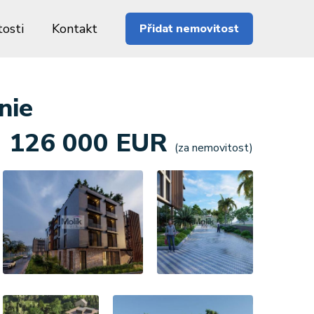
osti
Kontakt
Přidat nemovitost
nie
126 000 EUR
(za nemovitost)