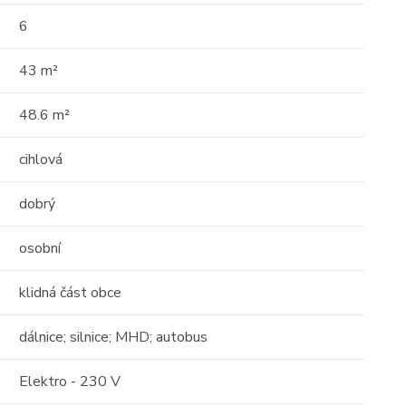
34
46
6
43 m²
48.6 m²
cihlová
Prodej
dobrý
dům
Exkluzivní luxusní vila s
osobní
výhledem na Středozemní
klidná část obce
moře v Son ...
2
5 m
Španělsko, Balearic Islands
dálnice; silnice; MHD; autobus
2
2
271 m
678 m
st)
Elektro - 230 V
Cena: 54 600 000 Kč
(za nemovitost)