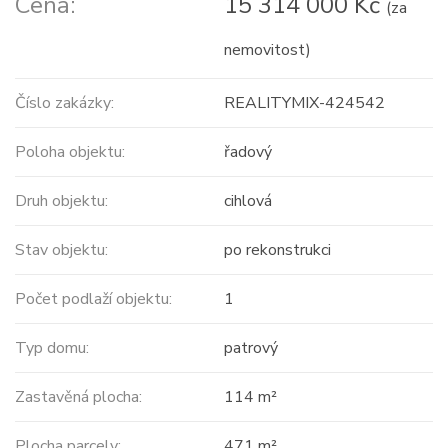
Cena:
15 314 000 Kč
(za
nemovitost)
Číslo zakázky:
REALITYMIX-424542
Poloha objektu:
řadový
Druh objektu:
cihlová
Stav objektu:
po rekonstrukci
Počet podlaží objektu:
1
Typ domu:
patrový
Zastavěná plocha:
114 m²
Plocha parcely:
471 m²