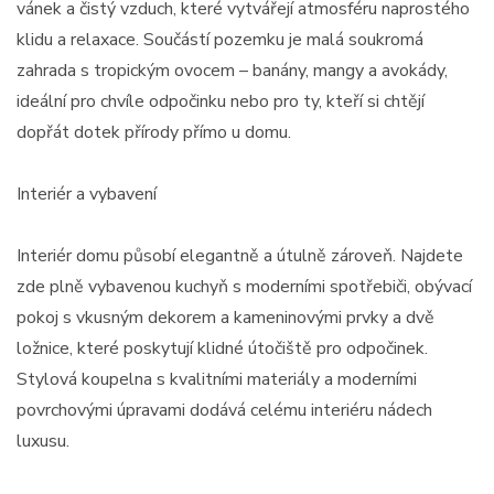
vánek a čistý vzduch, které vytvářejí atmosféru naprostého
klidu a relaxace. Součástí pozemku je malá soukromá
zahrada s tropickým ovocem – banány, mangy a avokády,
ideální pro chvíle odpočinku nebo pro ty, kteří si chtějí
dopřát dotek přírody přímo u domu.
Interiér a vybavení
Interiér domu působí elegantně a útulně zároveň. Najdete
zde plně vybavenou kuchyň s moderními spotřebiči, obývací
pokoj s vkusným dekorem a kameninovými prvky a dvě
ložnice, které poskytují klidné útočiště pro odpočinek.
Stylová koupelna s kvalitními materiály a moderními
povrchovými úpravami dodává celému interiéru nádech
luxusu.