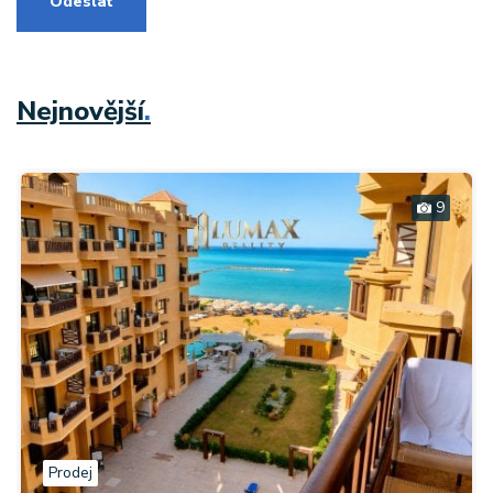
Odeslat
Nejnovější
.
9
Prodej