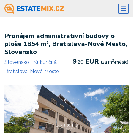
Pronájem administrativní budovy o
ploše 1854 m², Bratislava-Nové Mesto,
Slovensko
9
EUR
2
Slovensko | Kukuričná,
,20
(za m
/měsíc)
Bratislava-Nové Mesto