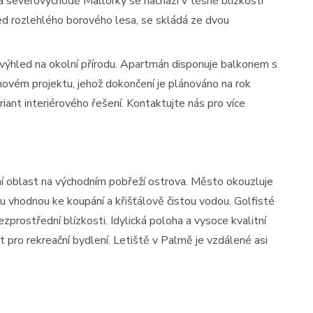
 severovýchodě Mallorky se nachází v těsné blízkosti
ed rozlehlého borového lesa, se skládá ze dvou
 výhled na okolní přírodu. Apartmán disponuje balkonem s
ovém projektu, jehož dokončení je plánováno na rok
iant interiérového řešení. Kontaktujte nás pro více
ční oblast na východním pobřeží ostrova. Město okouzluje
u vhodnou ke koupání a křišťálově čistou vodou. Golfisté
prostřední blízkosti. Idylická poloha a vysoce kvalitní
 pro rekreační bydlení. Letiště v Palmě je vzdálené asi