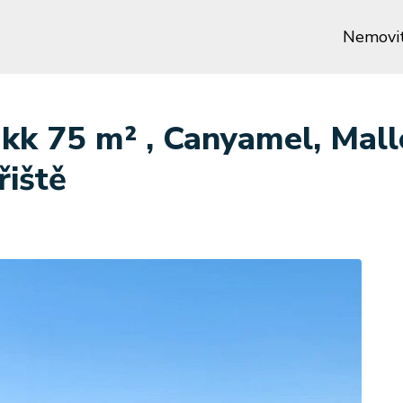
Nemovit
k 75 m² , Canyamel, Mallo
řiště