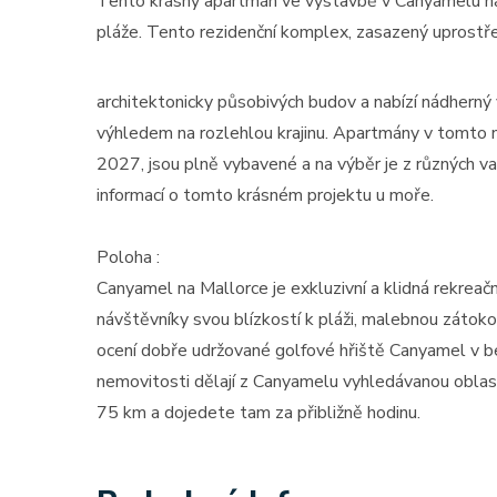
Tento krásný apartmán ve výstavbě v Canyamelu na
pláže. Tento rezidenční komplex, zasazený uprostř
architektonicky působivých budov a nabízí nádherný
výhledem na rozlehlou krajinu. Apartmány v tomto n
2027, jsou plně vybavené a na výběr je z různých var
informací o tomto krásném projektu u moře.
Poloha :
Canyamel na Mallorce je exkluzivní a klidná rekrea
návštěvníky svou blízkostí k pláži, malebnou zátoko
ocení dobře udržované golfové hřiště Canyamel v bez
nemovitosti dělají z Canyamelu vyhledávanou oblast
75 km a dojedete tam za přibližně hodinu.