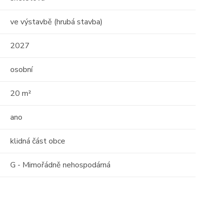
ve výstavbě (hrubá stavba)
17
16
2027
01
osobní
20 m²
ano
Prodej
klidná část obce
 o
Střešní apartmán s
G - Mimořádně nehospodárná
 -
obrovským potenciálem —
111m² s terasou 29 ...
Albánie, Durrës County
2
111 m
10 / 10