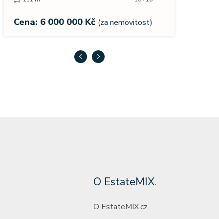
Cena:
Cena: 13 990 000 Kč
(za nemovitost)
O EstateMIX
.
O EstateMIX.cz