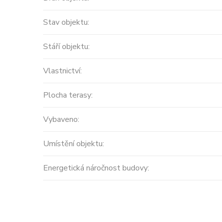
Stav objektu:
Stáří objektu:
Vlastnictví:
Plocha terasy:
Vybaveno:
Prodej
Umístění objektu:
MODERNÍ APARTMÁNY
Energetická náročnost budovy:
velikosti 416m2 + terasa
střecha ...
Španělsko, Valencian Community
2
0 m