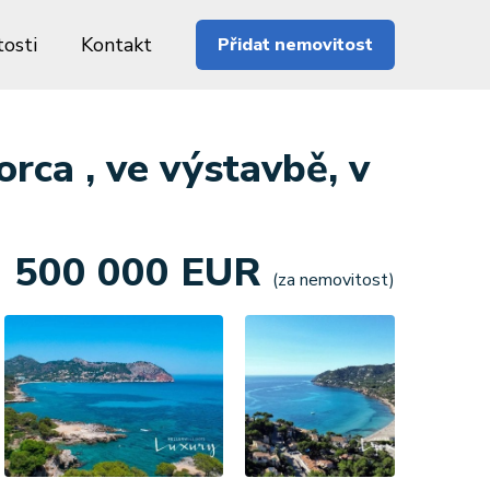
osti
Kontakt
Přidat nemovitost
rca , ve výstavbě, v
500 000 EUR
(za nemovitost)