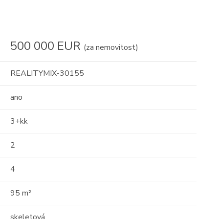
500 000 EUR
(za nemovitost)
REALITYMIX-30155
ano
3+kk
2
4
95 m²
skeletová