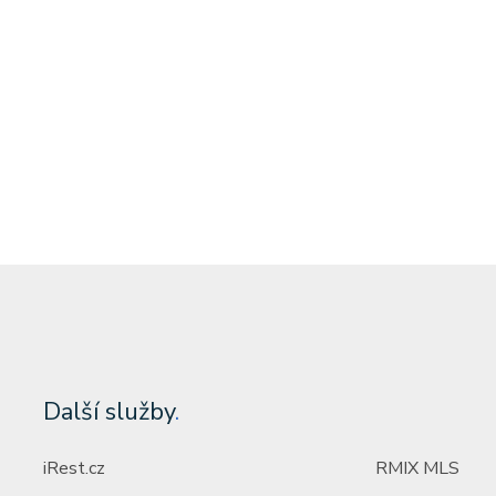
tost)
Cena: 6 000 000 Kč
(za nemovitost)
Další služby
.
iRest.cz
RMIX MLS