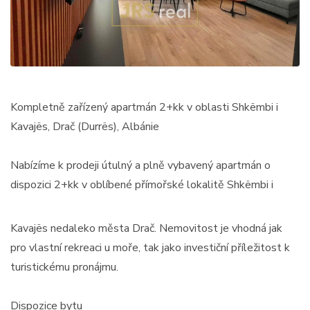
Kompletně zařízený apartmán 2+kk v oblasti Shkëmbi i
Kavajës, Drač (Durrës), Albánie
Nabízíme k prodeji útulný a plně vybavený apartmán o
dispozici 2+kk v oblíbené přímořské lokalitě Shkëmbi i
Kavajës nedaleko města Drač. Nemovitost je vhodná jak
pro vlastní rekreaci u moře, tak jako investiční příležitost k
turistickému pronájmu.
Dispozice bytu