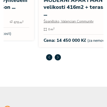
MODERNÍ APARTMÁNY o
velikosti 416m2 + terasa - střecha
...
Španělsko, Valencian Community
2
0 m
Cena: 14 450 000 Kč
(za nemovitost)