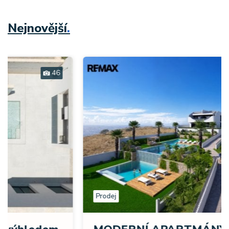
Nejnovější
.
17
01
Prodej