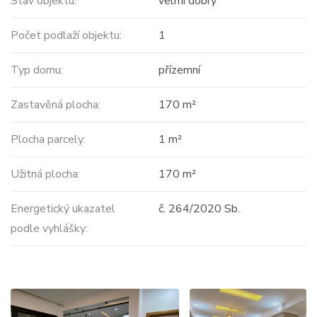
Stav objektu:
velmi dobrý
Počet podlaží objektu:
1
Typ domu:
přízemní
Zastavěná plocha:
170 m²
Plocha parcely:
1 m²
Užitná plocha:
170 m²
Energetický ukazatel
č. 264/2020 Sb.
podle vyhlášky: