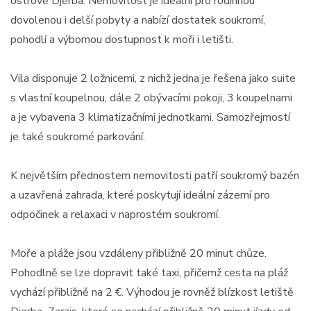
ostrově Djerba. Nemovitost je ideální pro rodinnou
dovolenou i delší pobyty a nabízí dostatek soukromí,
pohodlí a výbornou dostupnost k moři i letišti.
Vila disponuje 2 ložnicemi, z nichž jedna je řešena jako suite
s vlastní koupelnou, dále 2 obývacími pokoji, 3 koupelnami
a je vybavena 3 klimatizačními jednotkami. Samozřejmostí
je také soukromé parkování.
K největším přednostem nemovitosti patří soukromý bazén
a uzavřená zahrada, které poskytují ideální zázemí pro
odpočinek a relaxaci v naprostém soukromí.
Moře a pláže jsou vzdáleny přibližně 20 minut chůze.
Pohodlně se lze dopravit také taxi, přičemž cesta na pláž
vychází přibližně na 2 €. Výhodou je rovněž blízkost letiště