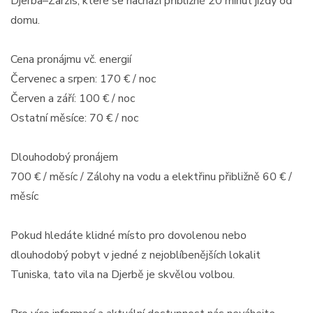
Djerba–Zarzis, které se nachází přibližně 20 minut jízdy od
domu.
Cena pronájmu vč. energií
Červenec a srpen: 170 € / noc
Červen a září: 100 € / noc
Ostatní měsíce: 70 € / noc
Dlouhodobý pronájem
700 € / měsíc / Zálohy na vodu a elektřinu přibližně 60 € /
měsíc
Pokud hledáte klidné místo pro dovolenou nebo
dlouhodobý pobyt v jedné z nejoblíbenějších lokalit
Tuniska, tato vila na Djerbě je skvělou volbou.