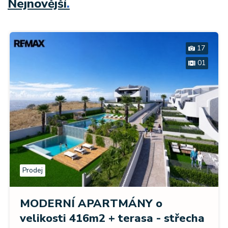
Nejnovější
.
17
01
Prodej
MODERNÍ APARTMÁNY o
velikosti 416m2 + terasa - střecha