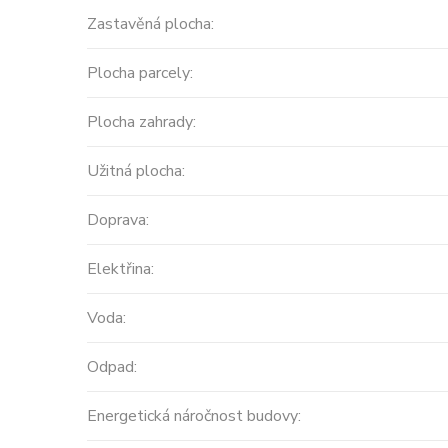
Zastavěná plocha:
Cena: 14 450 000 Kč
(za nemovi
Plocha parcely:
Plocha zahrady:
Užitná plocha:
Doprava:
Elektřina:
Voda:
Odpad:
Energetická náročnost budovy: