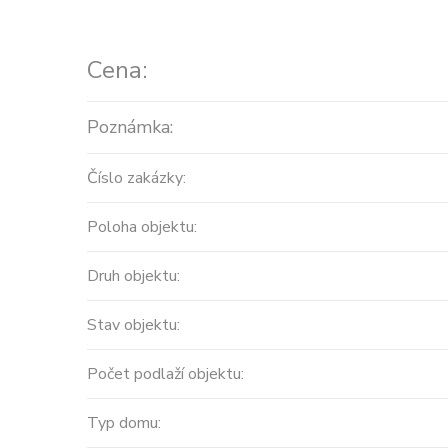
Cena:
Poznámka:
Číslo zakázky:
Poloha objektu:
Prodej
Druh objektu:
MODERNÍ APARTMÁNY
Stav objektu:
velikosti 416m2 + terasa
střecha ...
Počet podlaží objektu:
Španělsko, Valencian Community
Typ domu:
2
0 m