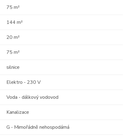
75 m²
tost)
Cena: 6 000 000 Kč
(za nemovitost)
144 m²
20 m²
75 m²
silnice
Elektro - 230 V
Voda - dálkový vodovod
Kanalizace
G - Mimořádně nehospodárná