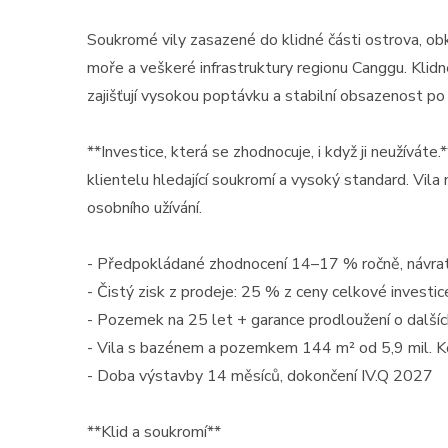
Soukromé vily zasazené do klidné části ostrova, obk
moře a veškeré infrastruktury regionu Canggu. Klid
zajišťují vysokou poptávku a stabilní obsazenost po 
**Investice, která se zhodnocuje, i když ji neužíváte
klientelu hledající soukromí a vysoký standard. Vila
osobního užívání.
- Předpokládané zhodnocení 14–17 % ročně, návrat
- Čistý zisk z prodeje: 25 % z ceny celkové investic
- Pozemek na 25 let + garance prodloužení o dalšíc
- Vila s bazénem a pozemkem 144 m² od 5,9 mil. Kč
- Doba výstavby 14 měsíců, dokončení IV.Q 2027
**Klid a soukromí**