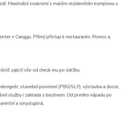
í zdí. Maximální soukromí v malém rezidenčním komplexu s
nter v Canggu. Přímý přístup k restauracím, fitness a
místě zajistí vše od check-inu po údržbu.
 designér, stavební povolení (PBG/SLF), výstavba a dozor,
rávní služby i zahrada s bazénem. Od prvního nápadu po
sparentní a smysluplná.