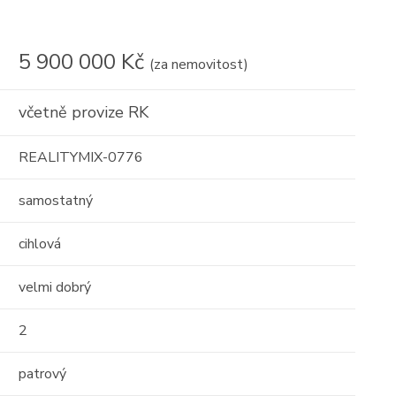
17
16
5 900 000 Kč
(za nemovitost)
01
včetně provize RK
REALITYMIX-0776
samostatný
Prodej
cihlová
 o
Střešní apartmán s
velmi dobrý
 -
obrovským potenciálem —
111m² s terasou 29 ...
2
Albánie, Durrës County
patrový
2
111 m
10 / 10