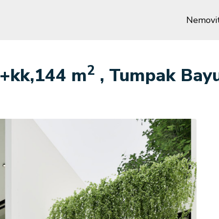
Nemovit
2
/4+kk,144 m
, Tumpak Bayu