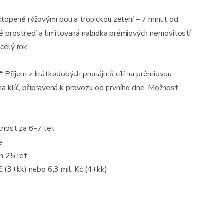
lopené rýžovými poli a tropickou zelení – 7 minut od
né prostředí a limitovaná nabídka prémiových nemovitostí
celý rok.
.** Příjem z krátkodobých pronájmů cílí na prémiovou
 na klíč, připravená k provozu od prvního dne. Možnost
nost za 6–7 let
e
h 25 let
 (3+kk) nebo 6,3 mil. Kč (4+kk)