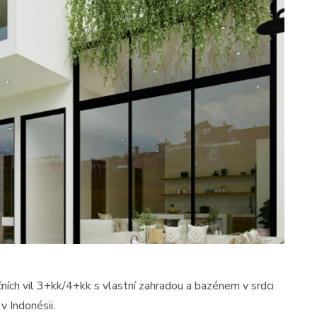
ch vil 3+kk/4+kk s vlastní zahradou a bazénem v srdci
 Indonésii.