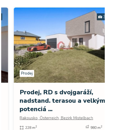
30
Prodej
Prodej
Exklu
Prodej, RD s dvojgaráží,
výhl
nadstand. terasou a velkým
moře 
potenciá ...
Španěls
Rakousko, Österreich, Bezirk Mistelbach
271 
2
2
228 m
980 m