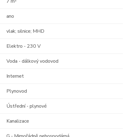
7 m²
17
01
ano
vlak; silnice; MHD
Elektro - 230 V
Voda - dálkový vodovod
Prodej
Internet
PARTMÁNY o
Střešní apartmán s
m2 + terasa -
Plynovod
obrovským potenci
111m² s terasou 29 ..
Ústřední - plynové
n Community
Albánie, Durrës County
Kanalizace
2
111 m
00 Kč
(za nemovitost)
G - Mimořádně nehospodárná
Cena: 6 000 000 Kč