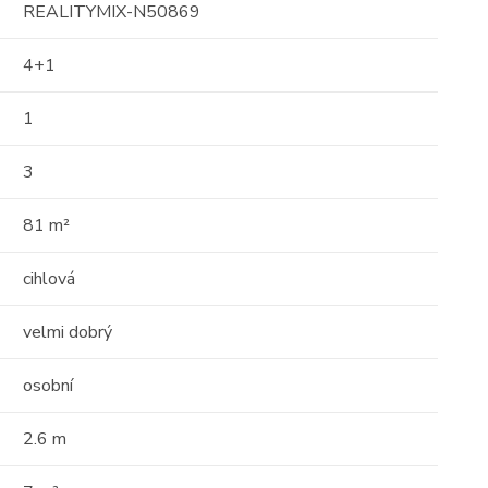
REALITYMIX-N50869
4+1
1
3
81 m²
cihlová
velmi dobrý
osobní
2.6 m