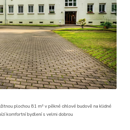
žitnou plochou 81 m² v pěkné cihlové budově na klidné
bízí komfortní bydlení s velmi dobrou