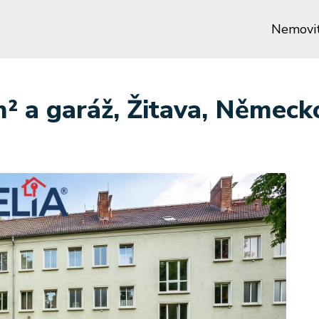
Nemovit
² a garáž, Žitava, Německ