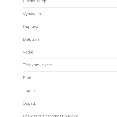
Plocha sklepu:
Vybaveno:
Doprava:
Elektřina:
Voda:
Prodej
Telekomunikace:
MODERNÍ A
velikosti 416
Plyn:
střecha ...
Topení:
Španělsko, Valencia
2
Odpad:
0 m
Cena: 14 450 0
Energetická náročnost budovy: