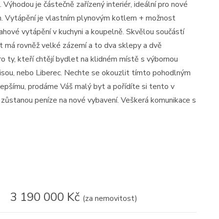
. Výhodou je částečně zařízený interiér, ideální pro nové
dlím. Vytápění je vlastním plynovým kotlem + možnost
lahové vytápění v kuchyni a koupelně. Skvělou součástí
yt má rovněž velké zázemí a to dva sklepy a dvě
o ty, kteří chtějí bydlet na klidném místě s výbornou
Nisou, nebo Liberec. Nechte se okouzlit tímto pohodlným
lepšímu, prodáme Váš malý byt a pořídíte si tento v
 zůstanou peníze na nové vybavení. Veškerá komunikace s
3 190 000 Kč
(za nemovitost)