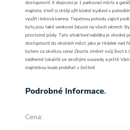
dostupností. K dispozici je 1 parkovací místo a garáž
majitele, kteří si chtějí užít klidné bydlení s poho
využít i krbová kamna. Tepelnou pohodu zajistí pod
bytu jsou také venkovní žaluzie na všech oknech. B
prostorné půdy. Tato atraktivní nabídka je vhodná pr
dostupností do okolních měst, jako je Hrádek nad 
bytem za skvělou cenu! Zkuste změnit svůj život k 
nádherné lokalitě se skvělými sousedy a ještě Vám
majitelkou bude probíhat v češtině.
Podrobné Informace
.
Cena: