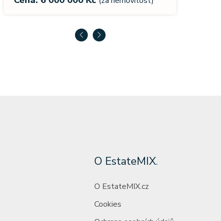
movitost)
(za nemovitost)
O EstateMIX
.
O EstateMIX.cz
Cookies