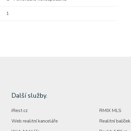
(za ne
1
Další služby
.
iRest.cz
RMIX MLS
Web realitní kanceláře
Realitní balíček