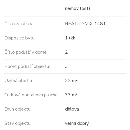
nemovitost)
Číslo zakázky:
REALITYMIX-1481
Dispozice bytu:
1+kk
Číslo podlaží v domě:
2
Počet podlaží objektu:
3
Užitná plocha:
33 m²
Celková podlahová plocha:
33 m²
Druh objektu:
cihlová
Stav objektu:
velmi dobrý