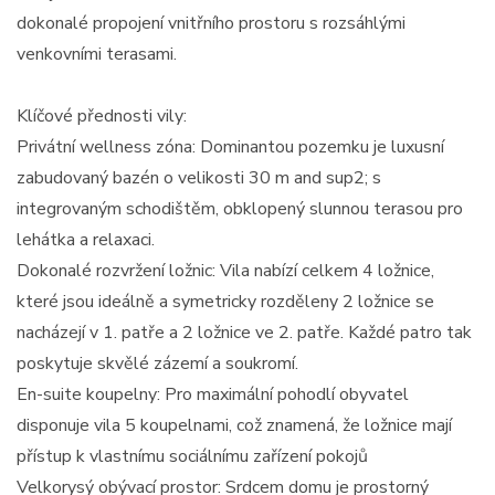
dokonalé propojení vnitřního prostoru s rozsáhlými
venkovními terasami.
Klíčové přednosti vily:
Privátní wellness zóna: Dominantou pozemku je luxusní
zabudovaný bazén o velikosti 30 m and sup2; s
integrovaným schodištěm, obklopený slunnou terasou pro
lehátka a relaxaci.
Dokonalé rozvržení ložnic: Vila nabízí celkem 4 ložnice,
které jsou ideálně a symetricky rozděleny 2 ložnice se
nacházejí v 1. patře a 2 ložnice ve 2. patře. Každé patro tak
poskytuje skvělé zázemí a soukromí.
En-suite koupelny: Pro maximální pohodlí obyvatel
disponuje vila 5 koupelnami, což znamená, že ložnice mají
přístup k vlastnímu sociálnímu zařízení pokojů
Velkorysý obývací prostor: Srdcem domu je prostorný