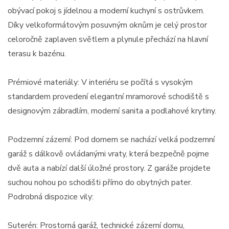
obývací pokoj s jídelnou a moderní kuchyní s ostrůvkem.
Díky velkoformátovým posuvným oknům je celý prostor
celoročně zaplaven světlem a plynule přechází na hlavní
terasu k bazénu.
Prémiové materiály: V interiéru se počítá s vysokým
standardem provedení elegantní mramorové schodiště s
designovým zábradlím, moderní sanita a podlahové krytiny.
Podzemní zázemí: Pod domem se nachází velká podzemní
garáž s dálkově ovládanými vraty, která bezpečně pojme
dvě auta a nabízí další úložné prostory. Z garáže projdete
suchou nohou po schodišti přímo do obytných pater.
Podrobná dispozice vily:
Suterén: Prostorná garáž, technické zázemí domu,