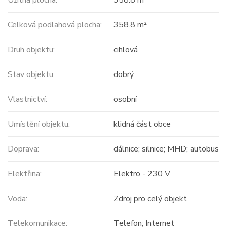
Užitná plocha:
358.8 m²
Celková podlahová plocha:
358.8 m²
Druh objektu:
cihlová
Stav objektu:
dobrý
Vlastnictví:
osobní
Umístění objektu:
klidná část obce
Doprava:
dálnice; silnice; MHD; autobus
Elektřina:
Elektro - 230 V
Voda:
Zdroj pro celý objekt
Telekomunikace:
Telefon; Internet