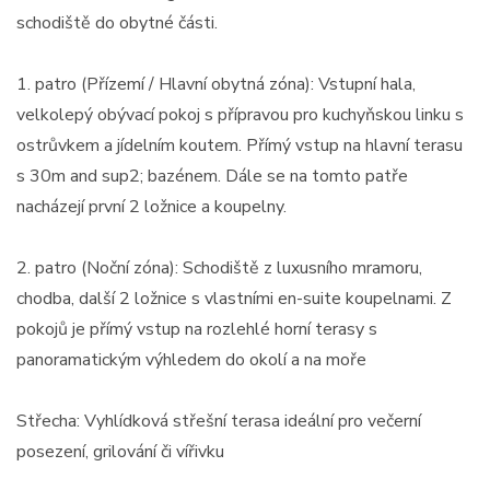
schodiště do obytné části.
1. patro (Přízemí / Hlavní obytná zóna): Vstupní hala,
velkolepý obývací pokoj s přípravou pro kuchyňskou linku s
ostrůvkem a jídelním koutem. Přímý vstup na hlavní terasu
s 30m and sup2; bazénem. Dále se na tomto patře
nacházejí první 2 ložnice a koupelny.
2. patro (Noční zóna): Schodiště z luxusního mramoru,
chodba, další 2 ložnice s vlastními en-suite koupelnami. Z
pokojů je přímý vstup na rozlehlé horní terasy s
panoramatickým výhledem do okolí a na moře
Střecha: Vyhlídková střešní terasa ideální pro večerní
posezení, grilování či vířivku