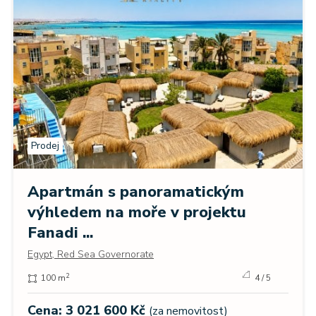
Prodej
Apartmán s panoramatickým
výhledem na moře v projektu
Fanadi ...
Egypt, Red Sea Governorate
2
100 m
4 / 5
Cena: 3 021 600 Kč
(za nemovitost)