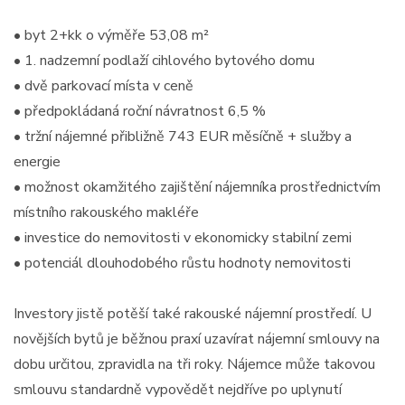
• byt 2+kk o výměře 53,08 m²
• 1. nadzemní podlaží cihlového bytového domu
• dvě parkovací místa v ceně
• předpokládaná roční návratnost 6,5 %
• tržní nájemné přibližně 743 EUR měsíčně + služby a
energie
• možnost okamžitého zajištění nájemníka prostřednictvím
místního rakouského makléře
• investice do nemovitosti v ekonomicky stabilní zemi
• potenciál dlouhodobého růstu hodnoty nemovitosti
Investory jistě potěší také rakouské nájemní prostředí. U
novějších bytů je běžnou praxí uzavírat nájemní smlouvy na
dobu určitou, zpravidla na tři roky. Nájemce může takovou
smlouvu standardně vypovědět nejdříve po uplynutí