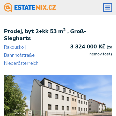
2
Prodej, byt 2+kk 53 m
, Groß-
Siegharts
3 324 000 Kč
Rakousko |
(za
nemovitost)
Bahnhofstraße,
Niederösterreich