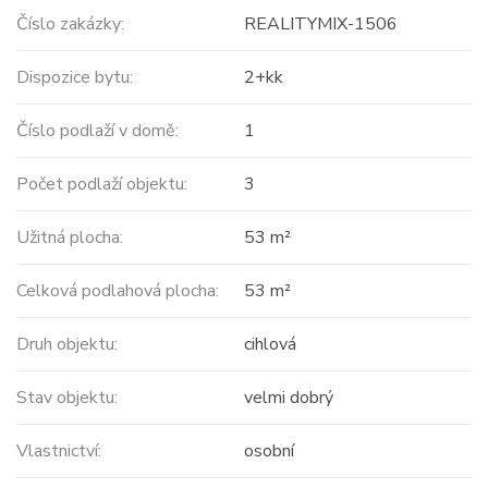
Číslo zakázky:
REALITYMIX-1506
Dispozice bytu:
2+kk
Číslo podlaží v domě:
1
Počet podlaží objektu:
3
Užitná plocha:
53 m²
Celková podlahová plocha:
53 m²
Druh objektu:
cihlová
Stav objektu:
velmi dobrý
Vlastnictví:
osobní