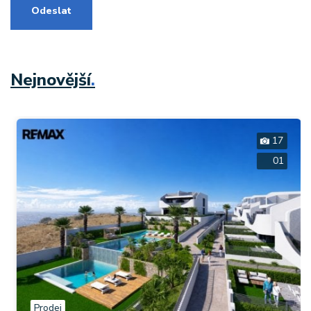
Odeslat
Nejnovější
.
17
01
Prodej