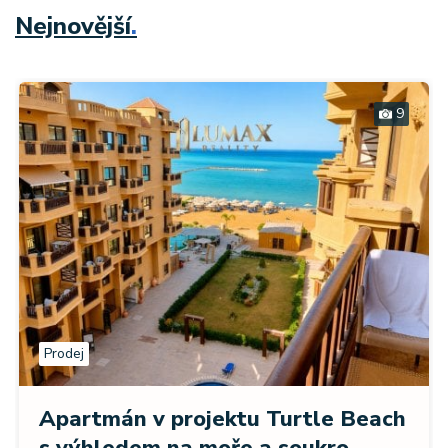
Nejnovější
.
9
Prodej
Apartmán v projektu Turtle Beach