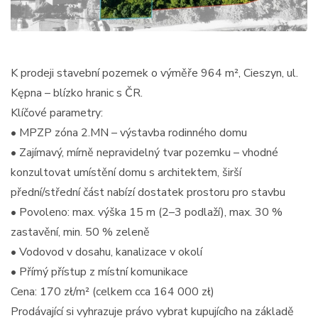
K prodeji stavební pozemek o výměře 964 m², Cieszyn, ul.
Kępna – blízko hranic s ČR.
Klíčové parametry:
• MPZP zóna 2.MN – výstavba rodinného domu
• Zajímavý, mírně nepravidelný tvar pozemku – vhodné
konzultovat umístění domu s architektem, širší
přední/střední část nabízí dostatek prostoru pro stavbu
• Povoleno: max. výška 15 m (2–3 podlaží), max. 30 %
zastavění, min. 50 % zeleně
• Vodovod v dosahu, kanalizace v okolí
• Přímý přístup z místní komunikace
Cena: 170 zł/m² (celkem cca 164 000 zł)
Prodávající si vyhrazuje právo vybrat kupujícího na základě