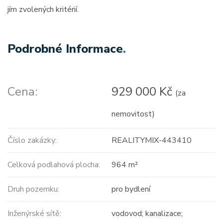
jím zvolených kritérií.
Podrobné Informace
.
Cena:
929 000 Kč
(za
nemovitost)
Číslo zakázky:
REALITYMIX-443410
Celková podlahová plocha:
964 m²
Druh pozemku:
pro bydlení
Inženýrské sítě:
vodovod; kanalizace;