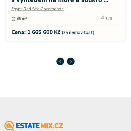
s výhledem na moře a soukro ...
Egypt, Red Sea Governorate
2
65 m
3 / 5
Cena: 1 665 600 Kč
(za nemovitost)