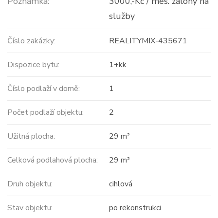
Poznámka:
3000,-Kč / měs. zálohy na
služby
Číslo zakázky:
REALITYMIX-435671
Dispozice bytu:
1+kk
Číslo podlaží v domě:
1
Počet podlaží objektu:
2
Užitná plocha:
29 m²
Celková podlahová plocha:
29 m²
Druh objektu:
cihlová
Stav objektu:
po rekonstrukci