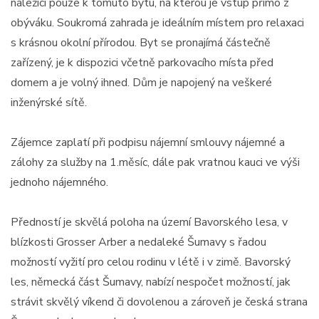
náležící pouze k tomuto bytu, na kterou je vstup přímo z
obýváku. Soukromá zahrada je ideálním místem pro relaxaci
s krásnou okolní přírodou. Byt se pronajímá částečně
zařízený, je k dispozici včetně parkovacího místa před
domem a je volný ihned. Dům je napojený na veškeré
inženýrské sítě.
Zájemce zaplatí při podpisu nájemní smlouvy nájemné a
zálohy za služby na 1.měsíc, dále pak vratnou kauci ve výši
jednoho nájemného.
Předností je skvělá poloha na území Bavorského lesa, v
blízkosti Grosser Arber a nedaleké Šumavy s řadou
možností vyžití pro celou rodinu v létě i v zimě. Bavorský
les, německá část Šumavy, nabízí nespočet možností, jak
strávit skvělý víkend či dovolenou a zároveň je česká strana