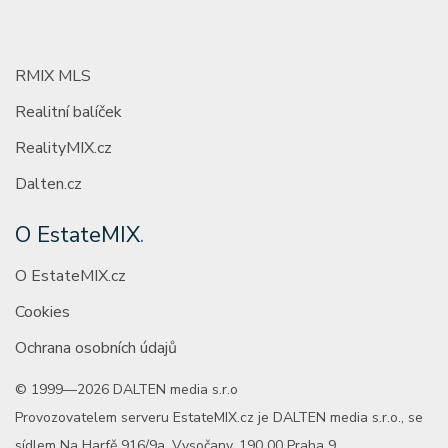
RMIX MLS
Realitní balíček
RealityMIX.cz
Dalten.cz
O EstateMIX
.
O EstateMIX.cz
Cookies
Ochrana osobních údajů
© 1999—2026 DALTEN media s.r.o
Provozovatelem serveru EstateMIX.cz je DALTEN media s.r.o., se
sídlem Na Harfě 916/9a, Vysočany, 190 00 Praha 9.