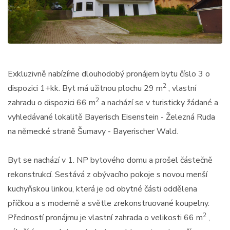
Exkluzivně nabízíme dlouhodobý pronájem bytu číslo 3 o
2
dispozici 1+kk. Byt má užitnou plochu 29 m
, vlastní
2
zahradu o dispozici 66 m
a nachází se v turisticky žádané a
vyhledávané lokalitě Bayerisch Eisenstein - Železná Ruda
na německé straně Šumavy - Bayerischer Wald.
Byt se nachází v 1. NP bytového domu a prošel částečně
rekonstrukcí. Sestává z obývacího pokoje s novou menší
kuchyňskou linkou, která je od obytné části oddělena
příčkou a s moderně a světle zrekonstruované koupelny.
2
Předností pronájmu je vlastní zahrada o velikosti 66 m
,